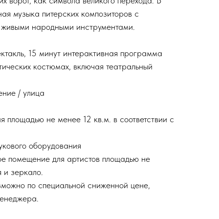
х ворот, как символа великого перехода. В
ная музыка питерских композиторов с
 живыми народными инструментами.
ектакль, 15 минут интерактивная программа
атических костюмах, включая театральный
ние / улица
 площадью не менее 12 кв.м. в соответствии с
вукового оборудования
лое помещение для артистов площадью не
я и зеркало.
можно по специальной сниженной цене,
менеджера.