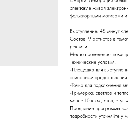
Смерти. Декорации больши
спектакле живая электрон
фольклорными мотивами и
Выступление: 45 минут сп
Состав: 9 артистов в тем
реквизит
Место проведения: помеще
Технические условия:
-Площадка для выступления
описанием представления
-Точка для подключения з
-Гримерка: светлое и теп
менее 10 кв.м., стол, стуль
Продление программы воз
подробности уточняйте у 