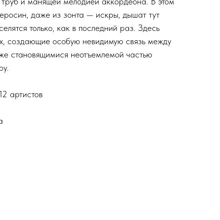
труб и манящей мелодией аккордеона. В этом
еросин, даже из зонта — искры, дышат тут
селятся только, как в последний раз. Здесь
ех, создающие особую невидимую связь между
оже становящимися неотъемлемой частью
оу.
12 артистов
а