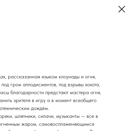
щах, рассказанная языком клоунады и огня,
, под гром аплодисментов, под взрывы хохота,
гласы благодарности предстают мастера огня,
манить зрителя в игру а в момент всеобщего
ротехническим дождём.
оряки, шляпники, силачи, музыканты — все в
 огненным жаром, самовоспламеняющимся